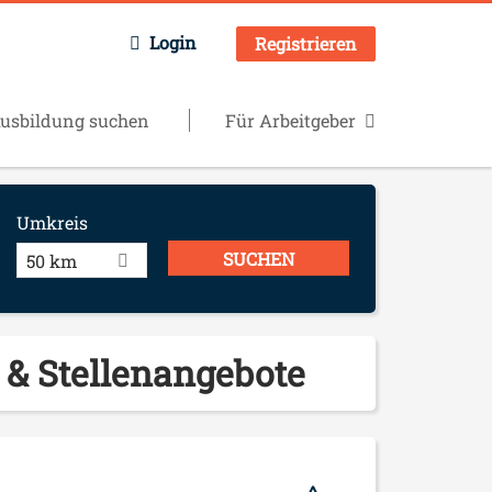
Login
Registrieren
usbildung suchen
Für Arbeitgeber
Umkreis
50 km
r) & Stellenangebote