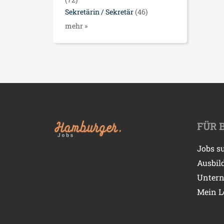
Sekretärin / Sekretär
(46)
mehr »
FÜR 
Jobs s
Ausbil
Unter
Mein L